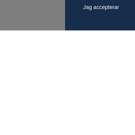
Jag accepterar
LÄNKAR
KONTAKTA OS
Om Fagerberg
Gustaf Fager
Test & Certifiering
Box 12105
Hållbarhet
402 41 Göteb
Försäljningsvillkor
Org.nr 55602
Karriär
Visselblåsning
info@fagerber
031 – 69 37 0
Följ oss på Li