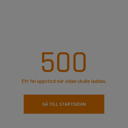
Elmanöverdon
Pneumatiskt manöver
Tillbehör manöverdon
Tryckavsäkring
Sprängbleck
Givare
Hållare
500
Ett fel uppstod när sidan skulle laddas.
GÅ TILL STARTSIDAN