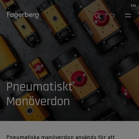
EN
Pneumatiskt
Manöverdon
Pneumatiska manöverdon används för att