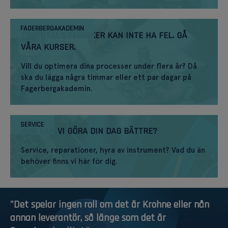
FAGERBERGAKADEMIN
TUSENTALS TEKNIKER KAN INTE HA FEL. GÅ
VÅRA KURSER.
Vill du optimera dina processer under flera år? Då
ska du lägga några timmar eller ett par dagar på
Fagerbergakademin.
SERVICE
HUR KAN VI GÖRA DIN DAG BÄTTRE?
Service, reparationer, hyra av instrument? Vad du än
behöver finns vi här för dig.
"Det spelar ingen roll om det är Krohne eller nån
annan leverantör, så länge som det är