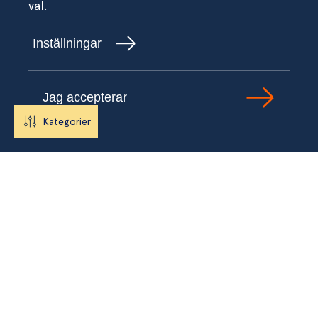
val.
Inställningar
Jag accepterar
Kategorier
LÄNKAR
Om Fagerberg
Test & Certifiering
Hållbarhet
Försäljningsvillkor
Karriär
Visselblåsning