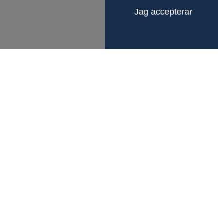
Jag accepterar
LÄNKAR
KONTAKTA OS
Om Fagerberg
Gustaf Fager
Test & Certifiering
Box 12105
Hållbarhet
402 41 Göteb
Försäljningsvillkor
Org.nr 55602
Karriär
Visselblåsning
info@fagerber
031 – 69 37 0
Följ oss på Li