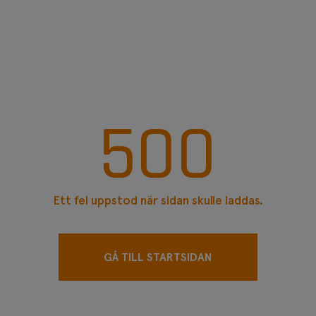
Elmanöverdon
Pneumatiskt manöver
Tillbehör manöverdon
Tryckavsäkring
Sprängbleck
Givare
Hållare
500
Ett fel uppstod när sidan skulle laddas.
GÅ TILL STARTSIDAN