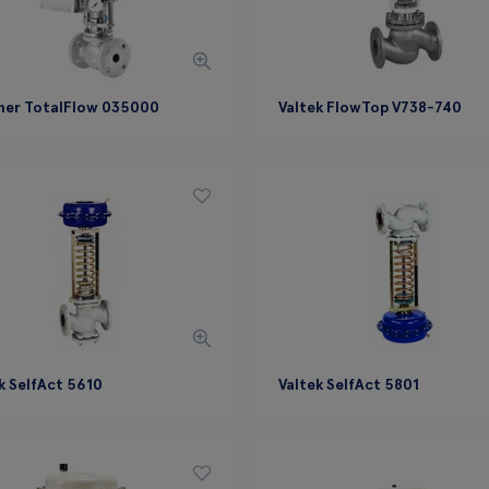
er TotalFlow 035000
Valtek FlowTop V738-740
k SelfAct 5610
Valtek SelfAct 5801