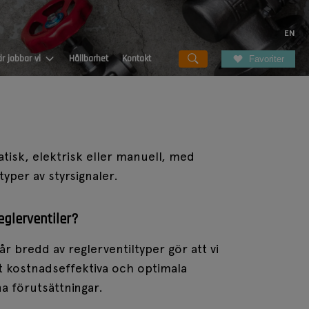
EN
r jobbar vi
Hållbarhet
Kontakt
Favoriter
emi
Fagerbergakademin
Vattenfall
tisk, elektrisk eller manuell, med
 typer av styrsignaler.
Etec Teknikutbildning
All inclusive
Nordic Paper
Service
eglerventiler?
kemedel
Designed Chemistry
Siffror och fakta
år bredd av reglerventiltyper gör att vi
t kostnadseffektiva och optimala
losa
Hylte Paper
na förutsättningar.
SCA Östrand