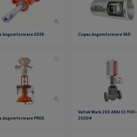
s ångomformare SD2K
Copes ångomformare VAD
Valtek Mark 200 ANSI Cl.900-
s ångomformare PRDS
2500#