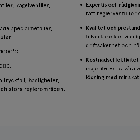
Manöverdon
Expertis och rådgivni
ntiler, kägelventiler,
Elmanöverdon
rätt reglerventil fö
Pneumatiskt manöver
Tillbehör manöverdon
Kvalitet och prestan
erade specialmetaller,
Tryckavsäkring
tillverkare kan vi er
ster.
Sprängbleck
driftsäkerhet och hå
Givare
 +1000°C.
Hållare
Kostnadseffektivitet
4000.
majoriteten av våra v
lösning med minskat 
a tryckfall, hastigheter,
och stora reglerområden.