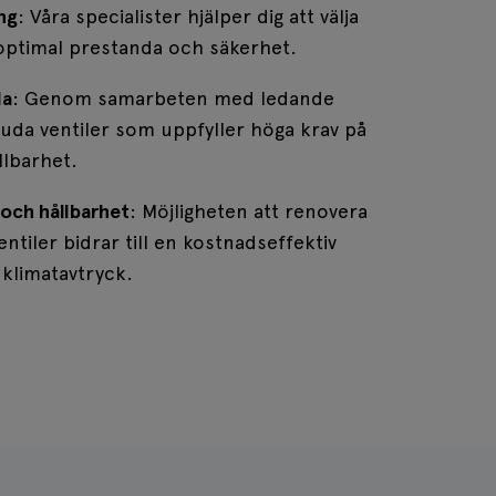
ng
: Våra specialister hjälper dig att välja
r optimal prestanda och säkerhet.
don
da
: Genom samarbeten med ledande
bjuda ventiler som uppfyller höga krav på
llbarhet.
 och hållbarhet
: Möjligheten att renovera
entiler bidrar till en kostnadseffektiv
klimatavtryck.