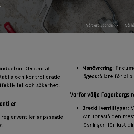
r
Vårt erbjudande
Så hä
Ventiler
Kemi och petrok
Manövrering
: Pneuma
industrin. Genom att
Kulventiler
lägesställare för alla
 stabila och kontrollerade
Kraft och värme
Vridspjällventiler
Kikventiler
ffektivitet och säkerhet.
Visa mer
Kärnkraft
Varför välja Fagerbergs r
Instrument
ntiler
Livsmedel och lä
Bredd i ventiltyper:
V
Flödesmätning
Nivåmätning
kan föreslå den mes
 reglerventiler anpassade
Papper och cellu
Tryckmätning
lösningen för just di
r.
Visa mer
Gruv och stål