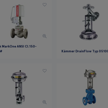
k MarkOne ANSI Cl.150-
0#
Kämmer DrainFlow Typ 0510