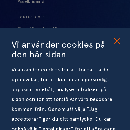
Visselblåsning
KONTAKTA OSS
Gustaf Fagerberg AB
Box 12105
Vi använder cookies på
402 41 Göteborg
Org.nr 556023-6407
den här sidan
info@fagerberg.se
031 – 69 37 00
Vi använder cookies för att förbättra din
Följ oss på LinkedIn
upplevelse, för att kunna visa personligt
anpassat innehåll, analysera trafiken på
BESÖKSADRESS
sidan och för att förstå var våra besökare
Klangfärgsgatan 25
kommer ifrån. Genom att välja ”Jag
426 52 Västra Frölunda
accepterar” ger du ditt samtycke. Du kan
också välja ”inställningar” för att göra egna