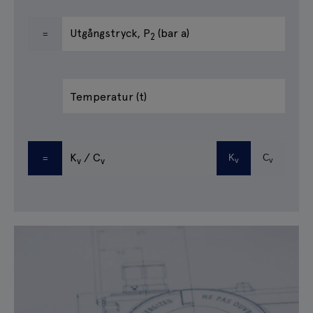
Utgångstryck
, P
(bar a)
=
2
Temperatur
(t)
K
/ C
K
C
=
v
v
v
v